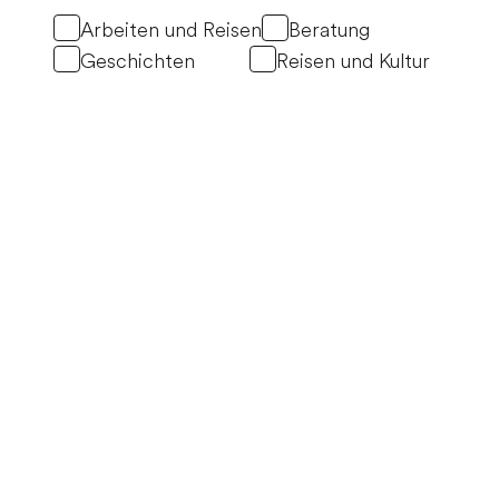
Arbeiten und Reisen
Beratung
Geschichten
Reisen und Kultur
Featured
Jul 6, 2026
Lernt Gabriel kennen, Finalist für Au Pair
of the Year 2026 aus Deutschland.
Erfahrt, wie Gabriel als Bro Pair seine
Gastfamilie bereichert und sich in seiner
neuen Community in den USA engagiert
Mehr lesen