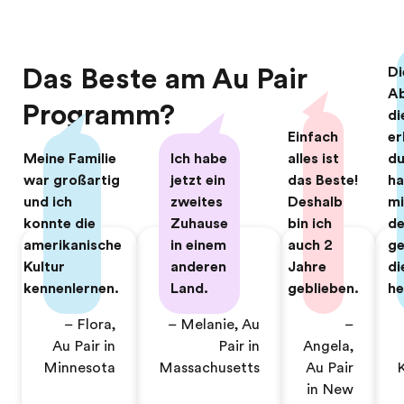
Das Beste am Au Pair
Di
Ab
Programm?
di
Einfach
er
Meine Familie
Ich habe
alles ist
du
war großartig
jetzt ein
das Beste!
h
und ich
zweites
Deshalb
mi
konnte die
Zuhause
bin ich
de
amerikanische
in einem
auch 2
g
Kultur
anderen
Jahre
di
kennenlernen.
Land.
geblieben.
he
– Flora,
– Melanie, Au
–
Au Pair in
Pair in
Angela,
Minnesota
Massachusetts
Au Pair
K
in New